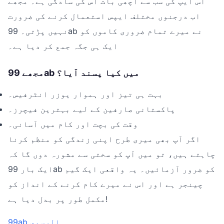
اس ایپ کی سب سے اچھی بات اس کی سادگی ہے۔ مجھے
اب درجنوں مختلف ایپس استعمال کرنے کی ضرورت
نہیں پڑتی۔ 99ab نے میرے تمام ضروری کاموں کو
ایک ہی جگہ جمع کر دیا ہے۔
مجھے 99ab میں کیا پسند آیا؟
بہت ہی تیز اور ہموار یوزر انٹرفیس۔
پاکستانی صارفین کے لیے بہترین فیچرز۔
وقت کی بچت اور کام میں آسانی۔
اگر آپ بھی میری طرح اپنی زندگی کو منظم کرنا
چاہتے ہیں، تو میں آپ کو سختی سے مشورہ دوں گا کہ
ایک بار 99ab کو ضرور آزمائیں۔ یہ واقعی ایک گیم
چینجر ہے اور اس نے میرے کام کرنے کے انداز کو
مکمل طور پر بدل دیا ہے!
99ab الرسمي