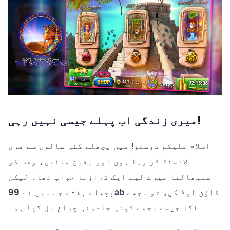
میری زندگی اب پہلے جیسی نہیں رہی!
اسلام علیکم دوستو! میں پچھلے کئی سالوں سے فری
لانسنگ کر رہا ہوں اور یقین مانیں، وقت کو
سنبھالنا میرے لیے ایک ڈراؤنا خواب تھا۔ لیکن
ڈاؤن لوڈ کی، تو مجھے
99ab
پچھلے ہفتے جب میں نے
لگا جیسے مجھے کوئی جادوئی چراغ مل گیا ہو۔