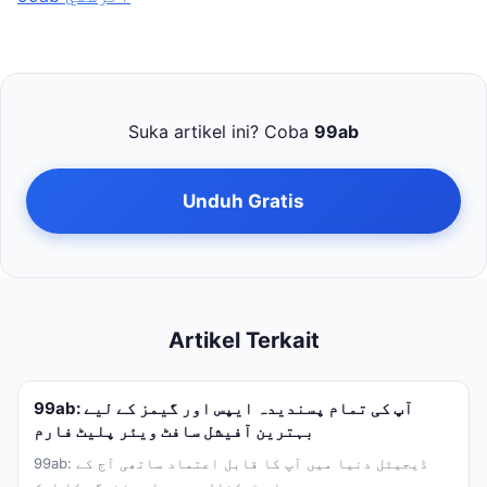
Suka artikel ini? Coba
99ab
Unduh Gratis
Artikel Terkait
99ab: آپ کی تمام پسندیدہ ایپس اور گیمز کے لیے
بہترین آفیشل سافٹ ویئر پلیٹ فارم
99ab: ڈیجیٹل دنیا میں آپ کا قابل اعتماد ساتھی آج کے
جدید دور میں جہاں ٹیکنالوجی ہماری زندگی کا ایک...