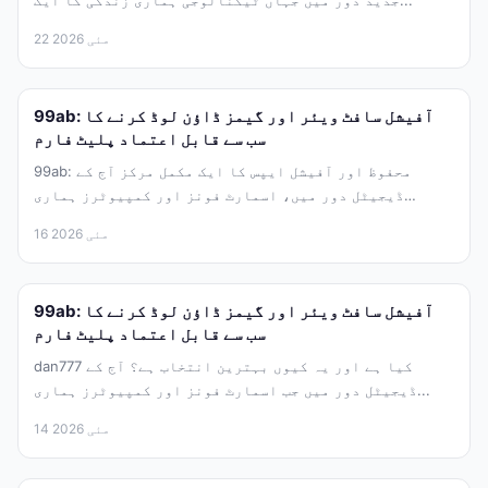
22 مئی 2026
99ab: آفیشل سافٹ ویئر اور گیمز ڈاؤن لوڈ کرنے کا
سب سے قابل اعتماد پلیٹ فارم
99ab: محفوظ اور آفیشل ایپس کا ایک مکمل مرکز آج کے
ڈیجیٹل دور میں، اسمارٹ فونز اور کمپیوٹرز ہماری
زندگی...
16 مئی 2026
99ab: آفیشل سافٹ ویئر اور گیمز ڈاؤن لوڈ کرنے کا
سب سے قابل اعتماد پلیٹ فارم
dan777 کیا ہے اور یہ کیوں بہترین انتخاب ہے؟ آج کے
ڈیجیٹل دور میں جب اسمارٹ فونز اور کمپیوٹرز ہماری...
14 مئی 2026