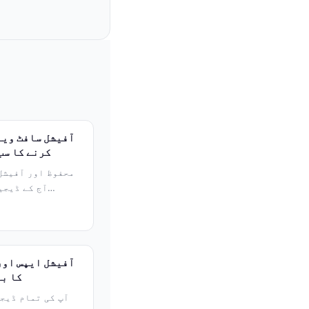
کرنے کا سب
آج کے ڈیجی
کا بہ