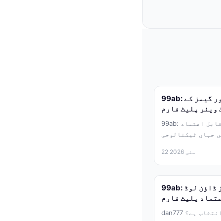
99ab: آپ کی تمام پسندیدہ ایپس اور گیمز کے
 ویئر پلیٹ فارم
99ab: ڈیجیٹل دنیا میں آپ کا قابل اعتماد
ں جہاں ٹیکنالوجی
22 مئی 2026
99ab: آفیشل سافٹ ویئر اور گیمز ڈاؤن لوڈ
عتماد پلیٹ فارم
dan777 کیا ہے اور یہ کیوں بہترین انتخاب ہے؟