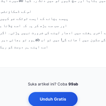
اس کے ڈسکاؤنٹس 
پیسے بچانے کے ایسے ٹوٹکے جو کہیں
اور سب سے بڑھ کر یہ کہ اسے چلانا ب
 آخری ہفتے میں ادھار لینے کی ضرورت نہیں پڑتی۔ اگر
اسے اپنے ہر دوست کو ریک
Suka artikel ini? Coba
99ab
Unduh Gratis