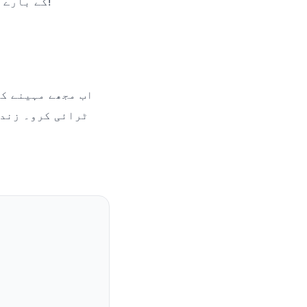
میرے ایک دوست نے مجھے 99ab کے بارے میں بتایا اور سچ کہوں تو میں دنگ رہ گیا!
اب مجھے مہینے کے