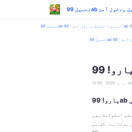
- تسجيل ودخول آمن
تحميل 99ab الرسمي - تسجيل ودخول آمن
›
خول آمن
›
13 اپریل 2026
سٹی اسٹوڈنٹ ہوں
 ہوتا ہے۔ کل ہی