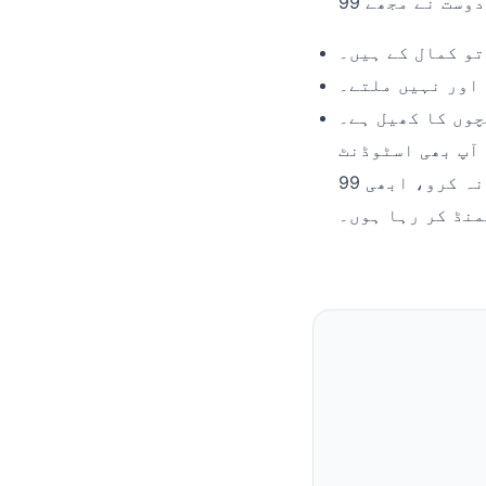
تو کمال کے ہیں۔
 اور نہیں ملتے۔
چوں کا کھیل ہے۔
 آپ بھی اسٹوڈنٹ
ہو، تو بھائی دیر نہ کرو، ابھی 99ab ٹرائی کرو۔ زندگی سکون میں آ جائے گی! میں تو اب
منڈ کر رہا ہوں۔