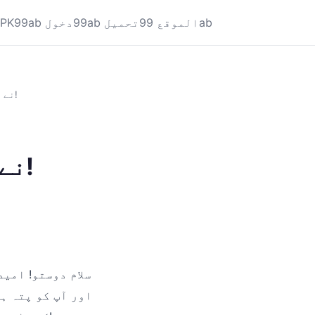
الموقع 99ab
99ab تحميل
99ab دخول
APK
یارو! 99ab نے تو میری جیب خرچ بچا لی!
یارو! 99ab نے تو میری جیب خرچ بچا لی!
سلام دوستو! امی
اور آپ کو پتہ ہ