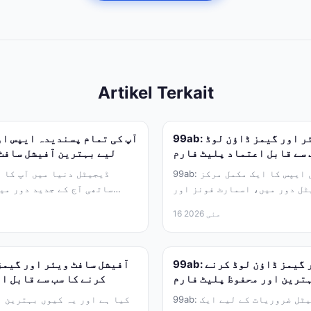
Artikel Terkait
99ab: آفیشل سافٹ ویئر اور گیمز ڈاؤن لوڈ
 سے قابل اعتماد پلیٹ فارم
لیے بہترین آفیشل سافٹ
99ab: محفوظ اور آفیشل ایپس کا ایک مکمل مرکز
ٹل دور میں، اسمارٹ فونز اور
ساتھی آج کے جدید دور می
کمپیوٹرز ہماری زندگی...
ہماری زندگی کا ایک...
16 مئی 2026
99ab: آفیشل ایپس اور گیمز ڈاؤن لوڈ کرنے
ترین اور محفوظ پلیٹ فارم
کرنے کا سب سے قابل ا
99ab: آپ کی تمام ڈیجیٹل ضروریات کے لیے ایک