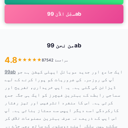
سجّل الآن 99ab
من نحن 99ab
4.8
★
★
★
★
★
87542 مراجعة
ایک جامع اور جدید موبائل ایپلی کیشن ہے جو
99ab
آپ کی روزمرہ کی ضروریات کو پورا کرنے کے لیے
ڈیزائن کی گئی ہے۔ یہ ایپ خریداری، تفریح اور
سماجی رابطے کے بہترین فیچرز کو ایک ہی جگہ جمع
کرتی ہے۔ اس کا منفرد انٹرفیس اور تیز رفتار
کارکردگی اسے دیگر ایپس سے ممتاز بناتی ہے۔ آپ
اس ایپ کے ذریعے نہ صرف بہترین مصنوعات تلاش کر
سکتے ہیں بلکہ اپنے دوستوں کے ساتھ بھی جڑے رہ