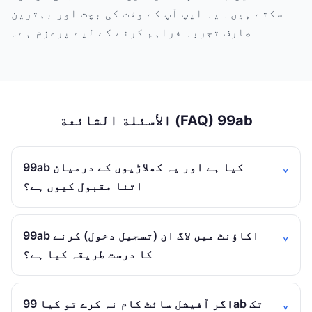
سکتے ہیں۔ یہ ایپ آپ کے وقت کی بچت اور بہترین
صارف تجربہ فراہم کرنے کے لیے پرعزم ہے۔
الأسئلة الشائعة (FAQ) 99ab
99ab کیا ہے اور یہ کھلاڑیوں کے درمیان
اتنا مقبول کیوں ہے؟
99ab اکاؤنٹ میں لاگ ان (تسجيل دخول) کرنے
کا درست طریقہ کیا ہے؟
اگر آفیشل سائٹ کام نہ کرے تو کیا 99ab تک