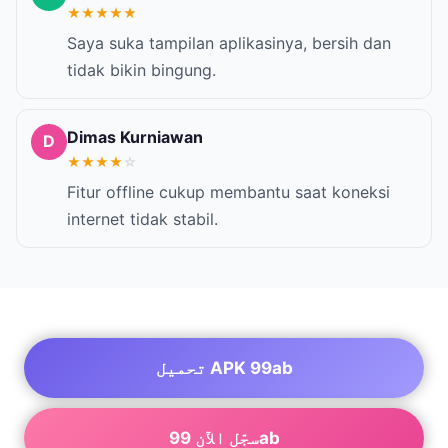
★
★
★
★
★
Saya suka tampilan aplikasinya, bersih dan
tidak bikin bingung.
Dimas Kurniawan
D
★
★
★
★
☆
Fitur offline cukup membantu saat koneksi
internet tidak stabil.
تحميل APK 99ab
سجّل الآن 99ab