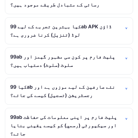
رسائی کے متبادل طریقے موجود ہیں؟
کیا بہترین تجربے کے لیے 99ab APK ڈاؤن
لوڈ (تنزيل) کرنا ضروری ہے؟
99ab پلیٹ فارم پر کون سی مشہور گیمز اور
سلوٹ (سلوٹ) دستیاب ہیں؟
کیا 99ab نئے صارفین کے لیے موزوں ہے اور
رجسٹریشن (تسجيل) کیسے کی جائے؟
99ab پلیٹ فارم پر اپنی معلومات کی حفاظت
اور سیکیورٹی (رسمي) کو کیسے یقینی بنایا
جائے؟