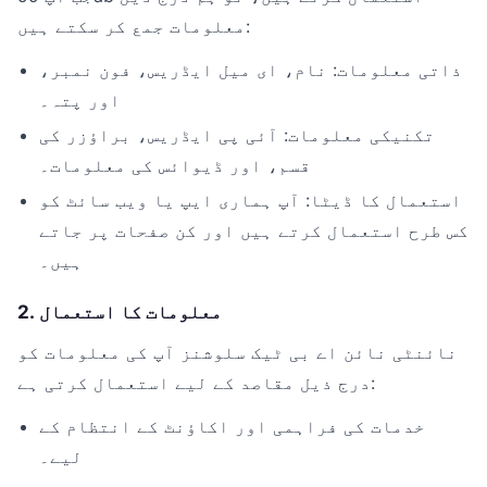
معلومات جمع کر سکتے ہیں:
ذاتی معلومات: نام، ای میل ایڈریس، فون نمبر،
اور پتہ۔
تکنیکی معلومات: آئی پی ایڈریس، براؤزر کی
قسم، اور ڈیوائس کی معلومات۔
استعمال کا ڈیٹا: آپ ہماری ایپ یا ویب سائٹ کو
کس طرح استعمال کرتے ہیں اور کن صفحات پر جاتے
ہیں۔
2. معلومات کا استعمال
نائنٹی نائن اے بی ٹیک سلوشنز آپ کی معلومات کو
درج ذیل مقاصد کے لیے استعمال کرتی ہے:
خدمات کی فراہمی اور اکاؤنٹ کے انتظام کے
لیے۔