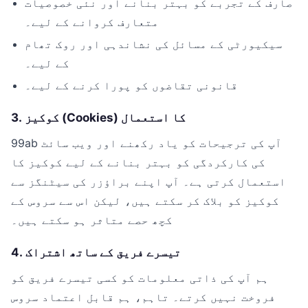
صارف کے تجربے کو بہتر بنانے اور نئی خصوصیات
متعارف کروانے کے لیے۔
سیکیورٹی کے مسائل کی نشاندہی اور روک تھام
کے لیے۔
قانونی تقاضوں کو پورا کرنے کے لیے۔
3. کوکیز (Cookies) کا استعمال
99ab آپ کی ترجیحات کو یاد رکھنے اور ویب سائٹ
کی کارکردگی کو بہتر بنانے کے لیے کوکیز کا
استعمال کرتی ہے۔ آپ اپنے براؤزر کی سیٹنگز سے
کوکیز کو بلاک کر سکتے ہیں، لیکن اس سے سروس کے
کچھ حصے متاثر ہو سکتے ہیں۔
4. تیسرے فریق کے ساتھ اشتراک
ہم آپ کی ذاتی معلومات کو کسی تیسرے فریق کو
فروخت نہیں کرتے۔ تاہم، ہم قابل اعتماد سروس