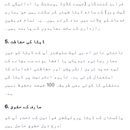
فراہم کنندگان (جیسے کلاؤڈ ہوسٹنگ یا ادائیگی کے
گیٹ ویز) کے ساتھ ڈیٹا شیئر کر سکتے ہیں جو ہماری
خدمات کو چلانے میں مدد کرتے ہیں۔ یہ تمام فریقین
رازداری کے سخت معاہدوں کے پابند ہیں۔
5. ڈیٹا کی حفاظت
نائنٹی نائن اے بی ٹیک سلوشنز آپ کے ڈیٹا کو غیر
مجاز رسائی، تبدیلی یا افشا ہونے سے بچانے کے
لیے جدید ترین انکرپشن اور حفاظتی اقدامات کا
استعمال کرتی ہے۔ تاہم، انٹرنیٹ پر ڈیٹا کی
منتقلی کا کوئی بھی طریقہ 100 فیصد محفوظ نہیں
ہے۔
6. صارف کے حقوق
پاکستان کے ڈیٹا پروٹیکشن قوانین کے تحت، آپ کو
درج ذیل حقوق حاصل ہیں: