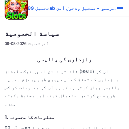
تحميل 99ab الرسمي - تسجيل ودخول آمن
سياسة الخصوصية
آخر تحديث: 2026-08-09
رازداری کی پالیسی
نائنٹی نائن اے بی ٹیک سلوشنز (99ab) آپ کی
رازداری کے تحفظ کے لیے پوری طرح پرعزم ہے۔ یہ
پالیسی بیان کرتی ہے کہ ہم آپ کی معلومات کو کس
طرح جمع کرتے، استعمال کرتے اور محفوظ رکھتے
ہیں۔
1. معلومات کا مجموعہ
جب آپ 99ab استعمال کرتے ہیں، تو ہم درج ذیل