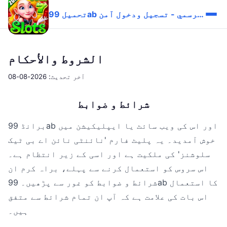
تحميل 99ab الرسمي - تسجيل ودخول آمن
الشروط والأحكام
آخر تحديث: 2026-08-08
شرائط و ضوابط
برانڈ 99ab اور اس کی ویب سائٹ یا ایپلیکیشن میں
خوش آمدید۔ یہ پلیٹ فارم 'نائنٹی نائن اے بی ٹیک
سلوشنز' کی ملکیت ہے اور اسی کے زیر انتظام ہے۔
اس سروس کو استعمال کرنے سے پہلے، براہ کرم ان
شرائط و ضوابط کو غور سے پڑھیں۔ 99ab کا استعمال
اس بات کی علامت ہے کہ آپ ان تمام شرائط سے متفق
ہیں۔