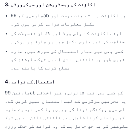
3. اکاؤنٹ کی رجسٹریشن اور سیکیورٹی
صارفین کو 99ab پر اکاؤنٹ بناتے وقت درست اور
مکمل معلومات فراہم کرنی ہوں گی۔
اپنے اکاؤنٹ کے پاس ورڈ اور لاگ ان تفصیلات کی
حفاظت کی ذمہ داری مکمل طور پر صارف پر ہوگی۔
کسی بھی غیر مجاز استعمال کی صورت میں، صارف
فوری طور پر نائنٹی نائن اے بی ٹیک سلوشنز کو
مطلع کرنے کا پابند ہے۔
4. استعمال کے قواعد
صارفین 99ab کو کسی بھی غیر قانونی، غیر اخلاقی
یا تخریبی سرگرمی کے لیے استعمال نہیں کریں گے۔
اس میں ہیکنگ، ڈیٹا کی چوری، یا کسی دوسرے صارف
کو ہراساں کرنا شامل ہے۔ نائنٹی نائن اے بی ٹیک
سلوشنز کو یہ حق حاصل ہے کہ وہ قواعد کی خلاف ورزی