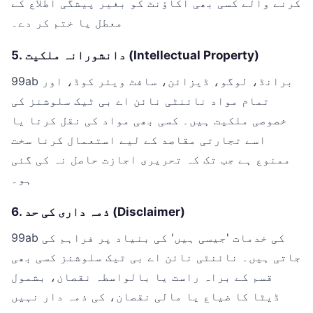
کرنے والے کسی بھی اکاؤنٹ کو بغیر پیشگی اطلاع کے
معطل یا ختم کر دے۔
5. دانشورانہ ملکیت (Intellectual Property)
99ab برانڈ، لوگو، ڈیزائن، سافٹ ویئر کوڈ، اور
تمام مواد نائنٹی نائن اے بی ٹیک سلوشنز کی
خصوصی ملکیت ہیں۔ کسی بھی مواد کی نقل کرنا یا
اسے تجارتی مقاصد کے لیے استعمال کرنا سخت
ممنوع ہے جب تک کہ تحریری اجازت حاصل نہ کی گئی
ہو۔
6. ذمہ داری کی حد (Disclaimer)
99ab کی خدمات 'جیسی ہیں' کی بنیاد پر فراہم کی
جاتی ہیں۔ نائنٹی نائن اے بی ٹیک سلوشنز کسی بھی
قسم کے براہ راست یا بالواسطہ نقصان، بشمول
ڈیٹا کا ضیاع یا مالی نقصان، کی ذمہ دار نہیں