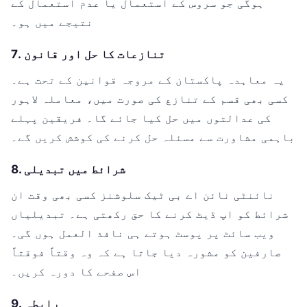
ہوگی جو سروس کے استعمال یا عدم استعمال کے
نتیجے میں ہو۔
7. تنازعات کا حل اور قانون
یہ معاہدہ پاکستان کے مروجہ قوانین کے تحت ہے۔
کسی بھی قسم کے تنازع کی صورت میں، معاملہ لاہور
کی عدالتوں میں حل کیا جائے گا۔ فریقین پہلے
باہمی مشاورت سے مسئلہ حل کرنے کی کوشش کریں گے۔
8. شرائط میں تبدیلی
نائنٹی نائن اے بی ٹیک سلوشنز کسی بھی وقت ان
شرائط کو اپ ڈیٹ کرنے کا حق رکھتی ہے۔ تبدیلیاں
ویب سائٹ پر پوسٹ ہوتے ہی نافذ العمل ہوں گی۔
صارفین کو مشورہ دیا جاتا ہے کہ وہ وقتاً فوقتاً
اس صفحے کا دورہ کریں۔
9. رابطہ