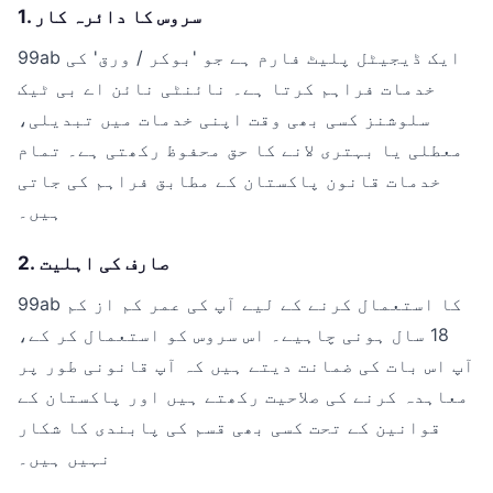
1. سروس کا دائرہ کار
99ab ایک ڈیجیٹل پلیٹ فارم ہے جو 'بوکر / ورق' کی
خدمات فراہم کرتا ہے۔ نائنٹی نائن اے بی ٹیک
سلوشنز کسی بھی وقت اپنی خدمات میں تبدیلی،
معطلی یا بہتری لانے کا حق محفوظ رکھتی ہے۔ تمام
خدمات قانون پاکستان کے مطابق فراہم کی جاتی
ہیں۔
2. صارف کی اہلیت
99ab کا استعمال کرنے کے لیے آپ کی عمر کم از کم
18 سال ہونی چاہیے۔ اس سروس کو استعمال کر کے،
آپ اس بات کی ضمانت دیتے ہیں کہ آپ قانونی طور پر
معاہدہ کرنے کی صلاحیت رکھتے ہیں اور پاکستان کے
قوانین کے تحت کسی بھی قسم کی پابندی کا شکار
نہیں ہیں۔