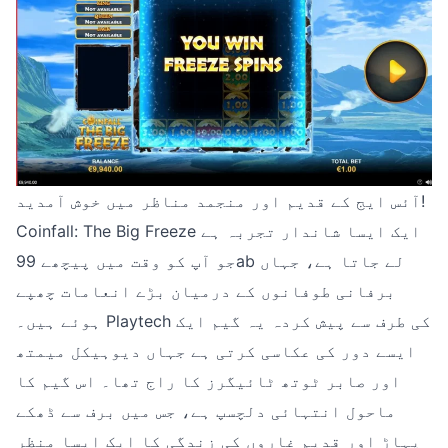
آئس ایج کے قدیم اور منجمد مناظر میں خوش آمدید!
Coinfall: The Big Freeze ایک ایسا شاندار تجربہ ہے
جو آپ کو وقت میں پیچھے 99ab لے جاتا ہے، جہاں
برفانی طوفانوں کے درمیان بڑے انعامات چھپے
ہوئے ہیں۔ Playtech کی طرف سے پیش کردہ یہ گیم ایک
ایسے دور کی عکاسی کرتی ہے جہاں دیوہیکل میمتھ
اور صابر ٹوتھ ٹائیگرز کا راج تھا۔ اس گیم کا
ماحول انتہائی دلچسپ ہے، جس میں برف سے ڈھکے
پہاڑ اور قدیم غاروں کی زندگی کا ایک ایسا منظر