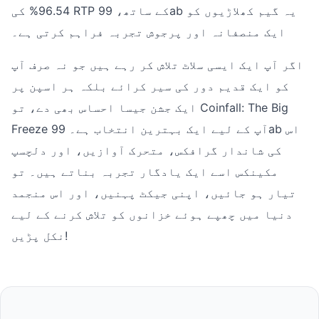
96.54% کی RTP کے ساتھ، 99ab یہ گیم کھلاڑیوں کو
ایک منصفانہ اور پرجوش تجربہ فراہم کرتی ہے۔
اگر آپ ایک ایسی سلاٹ تلاش کر رہے ہیں جو نہ صرف آپ
کو ایک قدیم دور کی سیر کرائے بلکہ ہر اسپن پر
ایک جشن جیسا احساس بھی دے، تو Coinfall: The Big
Freeze آپ کے لیے ایک بہترین انتخاب ہے۔ 99ab اس
کی شاندار گرافکس، متحرک آوازیں، اور دلچسپ
مکینکس اسے ایک یادگار تجربہ بناتے ہیں۔ تو
تیار ہو جائیں، اپنی جیکٹ پہنیں، اور اس منجمد
دنیا میں چھپے ہوئے خزانوں کو تلاش کرنے کے لیے
نکل پڑیں!