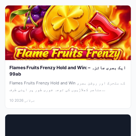
Flames Fruits Frenzy Hold and Win: ایک بصری جائزہ –
99ab
Flames Fruits Frenzy Hold and Win کے متحرک اور روشن بصری
عناصر کھلاڑیوں کی توجہ فوری طور پر اپنی طرف...
10 جولائی 2026