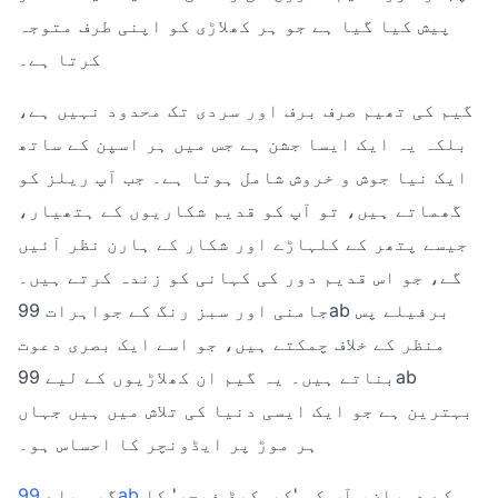
پیش کیا گیا ہے جو ہر کھلاڑی کو اپنی طرف متوجہ
کرتا ہے۔
گیم کی تھیم صرف برف اور سردی تک محدود نہیں ہے،
بلکہ یہ ایک ایسا جشن ہے جس میں ہر اسپن کے ساتھ
ایک نیا جوش و خروش شامل ہوتا ہے۔ جب آپ ریلز کو
گھماتے ہیں، تو آپ کو قدیم شکاریوں کے ہتھیار،
جیسے پتھر کے کلہاڑے اور شکار کے ہارن نظر آئیں
گے، جو اس قدیم دور کی کہانی کو زندہ کرتے ہیں۔
جامنی اور سبز رنگ کے جواہرات 99ab برفیلے پس
منظر کے خلاف چمکتے ہیں، جو اسے ایک بصری دعوت
بناتے ہیں۔ یہ گیم ان کھلاڑیوں کے لیے 99ab
بہترین ہے جو ایک ایسی دنیا کی تلاش میں ہیں جہاں
ہر موڑ پر ایڈونچر کا احساس ہو۔
کے دوران، آپ کو 'کیسکیڈ فیچر' کا
99ab
گیم پلے