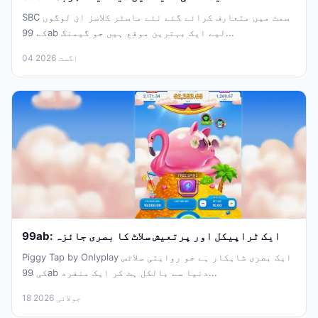
SBC سمٹ میں متعارف کرائے گئے نئے ماسٹر کلاسز ان لوگوں
کے 99ab لیے ایک بہترین موقع ہیں جو گیمنگ...
04 اگست 2026
99ab: ایک ٹراپیکل اور پرتعیش سلاٹ کا بصری جائزہ
Piggy Tap by Onlyplay ایک بصری شاہکار ہے جو روایتی سلاٹس
کی 99ab دنیا سے بالکل ہٹ کر ایک منفرد...
18 جولائی 2026