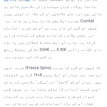
سامنا ہوگا، جہاں جیتنے والی علامتیں غائب ہو
جاتی ہیں اور نئی علامتیں ان کی جگہ لے لیتی ہیں،
جس سے ایک جشن کا سا سماں بن جاتا ہے۔ Coinfall
فیچر اس گیم کی جان ہے، جو آپ کو فوری انعامات
اور ملٹی پلائرز کے ساتھ خوشی کے لمحات فراہم
کرتا ہے۔ چاہے آپ ایک محتاط کھلاڑی ہوں یا بڑے
داؤ لگانے والے، €0.10 سے €500 تک کی بیٹنگ رینج
ہر کسی کے لیے موزوں ہے۔
فریز اسپن (Freeze Spins) کا فیچر اس گیم کا سب سے
اہم حصہ ہے، جہاں آپ ایک وسیع 6×11 گرڈ پر کھیلتے
ہیں۔ یہاں آپ کو 'لائفز' اور 'پیکر' علامتوں کے ساتھ
اپنی قسمت آزمانے کا موقع ملتا ہے۔ یہ فیچر کسی
تہوار کی طرح محسوس ہوتا ہے، جہاں ہر کامیاب
قطار آپ کو بڑے انعامات کے قریب لے جاتی ہے۔