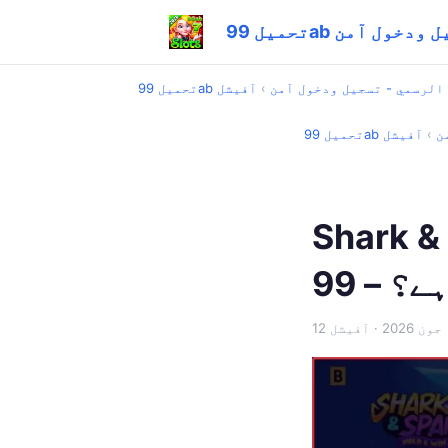
- تسجيل ودخول آمن
تحميل 99ab الرسمي - تسجيل ودخول آمن
›
آفیشل
من
›
آفیشل
یم کیسے کام
12 جون 2026
· آفیشل