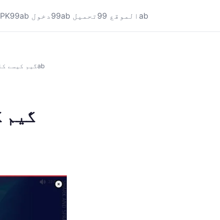
الموقع 99ab
99ab تحميل
99ab دخول
APK
Shark & Spark Hold & Win: گیم کیسے کام کرتی ہے؟ – 99ab