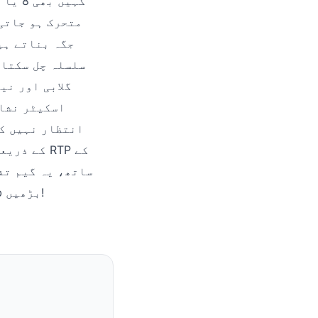
کہیں 
سلسلہ چل سکتا 
اسکیٹر نشان
ساتھ، یہ گیم تف
سمندری لہروں کے ساتھ 99ab 5,000 گنا تک کے ممکنہ انعام کی جانب 99ab بڑھیں!