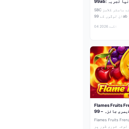
ک نیا تجربہ
SBC سمٹ میں متعارف کرائے گئے نئے ماسٹر کلاسز
ان لوگوں کے 99ab لیے ایک بہترین موقع ہیں جو
گیمنگ...
04 اگست 2026
Flames Fruit: ایک
99
Flames Fruit کے متحرک اور
 توجہ فوری طور پر