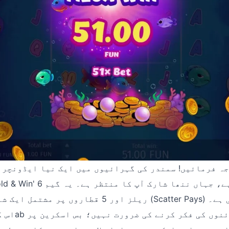
ہ فرمائیں! سمندر کی گہرائیوں میں ایک نیا ایڈونچر شروع ہو چ
'Shark & Spark Hold & Win' اب
ریلز اور 5 قطاروں پر مشتمل ایک شاندار اسکیٹر پے 