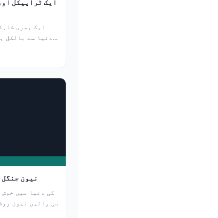
99ab: نیون ج
کی راتیں نیون روش