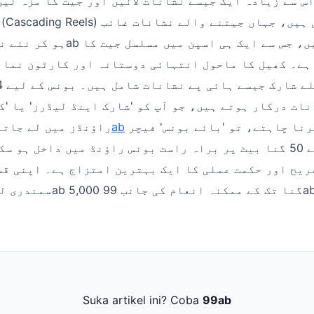
بھی 8 یا اس سے زیادہ ایک جیسے نشانات لائیں اور جیت کا مزہ ل
ہے۔ کھیل کا ماحول انتہائی دوستانہ اور کارٹون نما 
ات درکار ہوتے ہیں، جو آپ کو 'شارک اینڈ لیڈرز' یا 'ک
انتظار نہیں کرنا چاہتے، تو 'بائے بونس' فیچر
99ab
راؤنڈز میں لے جاتے
ریح اور حکمت عملی کا ایک بہترین امتزاج ہے۔ اپنی ق
Suka artikel ini? Coba
99ab