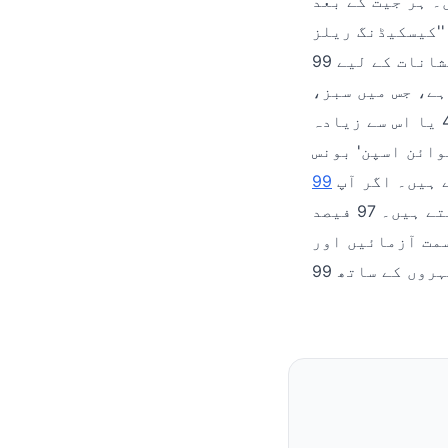
یں۔ ہر جیت کے بعد
'کیسکیڈنگ ریلز' (Cascading Reels) متحرک ہو جاتی ہیں، جہاں جیتنے والے نشانات غائب
ہو کر نئے نشانات کے لیے 99ab جگہ بناتے ہیں، جس سے ایک ہی اسپن میں مسلسل جیت کا
ہے، جس میں سبز،
گلابی اور نیلے شارک جیسے ہائی پے نشانات شامل ہیں۔ بونس کے لیے 4 یا اس سے زیادہ
وائن اسپن' بونس
 ہیں۔ اگر آپ
کے ذریعے 50 گنا بیٹ پر براہ راست بونس راؤنڈ میں داخل ہو سکتے ہیں۔ 97 فیصد RTP کے
سمت آزمائیں اور