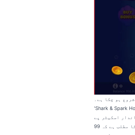
کا ہے۔ BGaming کا
 میدان میں ہے، جہاں ننھا شارک آپ کا منتظر ہے۔ یہ گیم 6
(Scatter Pays) سسٹم پیش کرتی ہے۔
اس کا مطلب ہے کہ 99ab آپ کو روایتی لائنوں کی فکر کرنے کی ضرورت نہیں؛ بس اسکرین پر