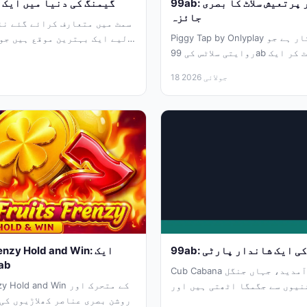
99ab: ایک ٹراپیکل اور پرتعیش سلاٹ کا بصری
99ab: گیمنگ کی دنیا میں ای
جائزہ
Piggy Tap by Onlyplay ایک بصری شاہکار ہے جو
روایتی سلاٹس کی 99ab دنیا سے بالکل ہٹ کر ایک
منفرد...
18 جولائی 2026
نگل کی ایک شاندار پارٹی
s Frenzy Hold and Win
بصری جائزہ – ab
Cub Cabana کی دنیا میں خوش آمدید، جہاں جنگل
s Frenzy Hold and Win
نیوں سے جگمگا اٹھتی ہیں اور
روشن بصری عناصر کھلاڑیوں کی
پارٹی کبھی...