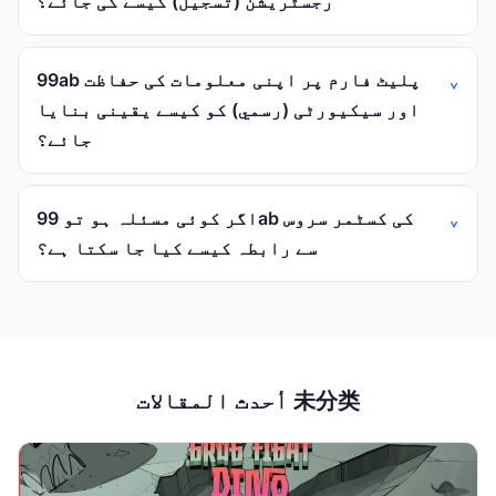
رجسٹریشن (تسجيل) کیسے کی جائے؟
99ab پلیٹ فارم پر اپنی معلومات کی حفاظت
اور سیکیورٹی (رسمي) کو کیسے یقینی بنایا
جائے؟
اگر کوئی مسئلہ ہو تو 99ab کی کسٹمر سروس
سے رابطہ کیسے کیا جا سکتا ہے؟
أحدث المقالات 未分类