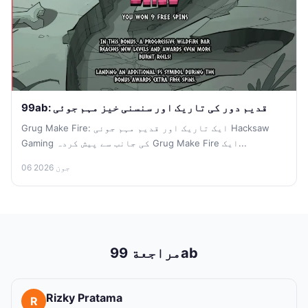
99ab: قدیم دور کی تاریک اور سنسنی خیز مہم جوئی
Grug Make Fire: ایک تاریک اور قدیم مہم جوئی Hacksaw
Gaming کی جانب سے پیش کردہ Grug Make Fire ایک...
06 جون 2026
مراجعة 99ab
Rizky Pratama
R