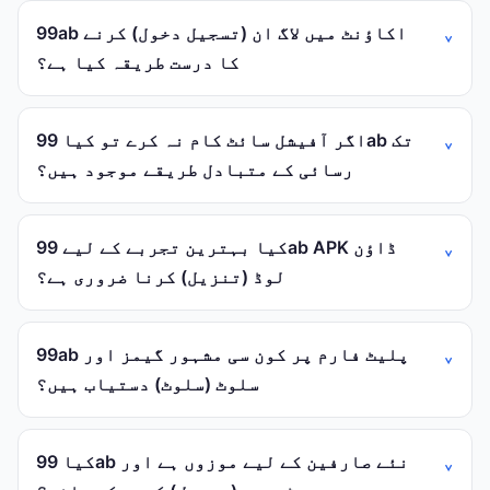
99ab اکاؤنٹ میں لاگ ان (تسجيل دخول) کرنے
کا درست طریقہ کیا ہے؟
اگر آفیشل سائٹ کام نہ کرے تو کیا 99ab تک
رسائی کے متبادل طریقے موجود ہیں؟
کیا بہترین تجربے کے لیے 99ab APK ڈاؤن
لوڈ (تنزيل) کرنا ضروری ہے؟
99ab پلیٹ فارم پر کون سی مشہور گیمز اور
سلوٹ (سلوٹ) دستیاب ہیں؟
کیا 99ab نئے صارفین کے لیے موزوں ہے اور