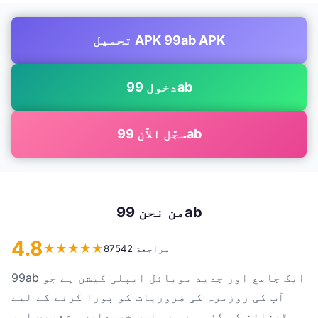
تحميل APK 99ab APK
دخول 99ab
سجّل الآن 99ab
من نحن 99ab
4.8
★
★
★
★
★
87542 مراجعة
ایک جامع اور جدید موبائل ایپلی کیشن ہے جو
99ab
آپ کی روزمرہ کی ضروریات کو پورا کرنے کے لیے
ڈیزائن کی گئی ہے۔ یہ ایپ خریداری، تفریح اور