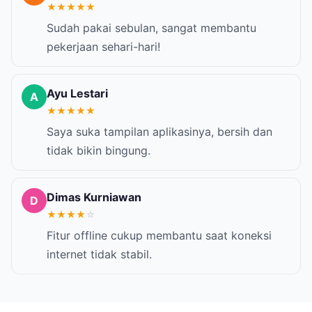
★
★
★
★
★
Sudah pakai sebulan, sangat membantu
pekerjaan sehari-hari!
Ayu Lestari
A
★
★
★
★
★
Saya suka tampilan aplikasinya, bersih dan
tidak bikin bingung.
Dimas Kurniawan
D
★
★
★
★
☆
Fitur offline cukup membantu saat koneksi
internet tidak stabil.