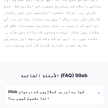
سماجی رابطے کے بہترین فیچرز کو ایک ہی جگہ جمع
کرتی ہے۔ اس کا منفرد انٹرفیس اور تیز رفتار
کارکردگی اسے دیگر ایپس سے ممتاز بناتی ہے۔ آپ
اس ایپ کے ذریعے نہ صرف بہترین مصنوعات تلاش کر
سکتے ہیں بلکہ اپنے دوستوں کے ساتھ بھی جڑے رہ
سکتے ہیں۔ یہ ایپ آپ کے وقت کی بچت اور بہترین
صارف تجربہ فراہم کرنے کے لیے پرعزم ہے۔
الأسئلة الشائعة (FAQ) 99ab
99ab کیا ہے اور یہ کھلاڑیوں کے درمیان
اتنا مقبول کیوں ہے؟